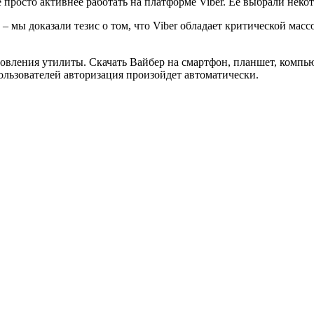
е просто активнее работать на платформе Viber. Ее выбрали нек
– мы доказали тезис о том, что Viber обладает критической мас
бновления утилиты. Скачать Вайбер на смартфон, планшет, ком
ользователей авторизация произойдет автоматически.