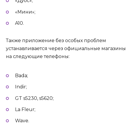
«Дуос»;
«Мини»;
A10.
Также приложение без особых проблем
устанавливается через официальные магазины
на следующие телефоны:
Bada;
Indir;
GT s5230, s5620;
La Fleur;
Wave.