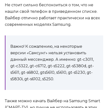
Не стоит сильно беспокоиться о том, что не
нашли свой телефон в приведенном списке.
Вайбер отлично работает практически на всех
современных моделях Samsung.
Важно! К сожалению, на некоторые
версии «Самсунг» нельзя установить
данный мессенджер. А именно: gt-c3011,
gt-c3322, gt-c6712, gt-s5222, gt-s5380d, gt-
s5611, gt-s6802, gts5610, s5610, gt-s5230, gt-
s5830i, gt-s6102, s5250.
Также можно качать Вайбер на Samsung Smart
(СМАРТ-TV), но лучше не использовать в этих