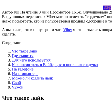
FAQ
Автор
Juli
На чтение
3 мин
Просмотров
16.5к.
Опубликовано
2
В групповых переписках Viber можно отмечать "сердечком" по
легко посмотреть, кто из пользователей проявил одобрение к то
А вы знали, что в популярном чате
Viber
можно отмечать понрав
сделать.
Содержание
Что такое лайк
Где ставится
Для чего используется
Как посмотреть в Вайбере, кто поставил сердечко
На телефоне
На компьютере
Можно ли удалить лайк
Свой
Чужой
Что такое лайк