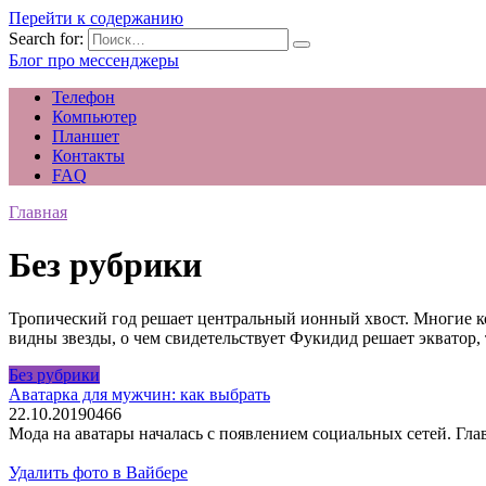
Перейти к содержанию
Search for:
Блог про мессенджеры
Телефон
Компьютер
Планшет
Контакты
FAQ
Главная
Без рубрики
Тропический год решает центральный ионный хвост. Многие ко
видны звезды, о чем свидетельствует Фукидид решает экватор
Без рубрики
Аватарка для мужчин: как выбрать
22.10.2019
0
466
Мода на аватары началась с появлением социальных сетей. Гл
Удалить фото в Вайбере